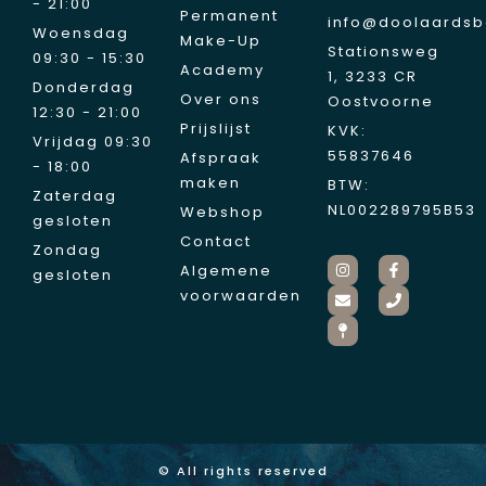
- 21:00
Permanent
info@doolaardsb
Woensdag
Make-Up
Stationsweg
09:30 - 15:30
Academy
1, 3233 CR
Donderdag
Over ons
Oostvoorne
12:30 - 21:00
Prijslijst
KVK:
Vrijdag 09:30
55837646
Afspraak
- 18:00
maken
BTW:
Zaterdag
NL002289795B53
Webshop
gesloten
Contact
Zondag
Algemene
gesloten
voorwaarden
© All rights reserved